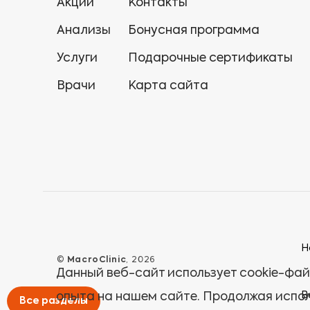
Акции
Контакты
Онкология
Анализы
Бонусная программа
Остеопатия
Услуги
Подарочные сертификаты
Врачи
Карта сайта
Оториноларингология
Офтальмология
Пластическая хирургия
Процедурный кабинет
Психиатрия
Н
©
MacroClinic
, 2026
Пульмонология
Данный веб-сайт использует cookie-фай
В
опыта на нашем сайте. Продолжая испол
Все разделы
Сурдология