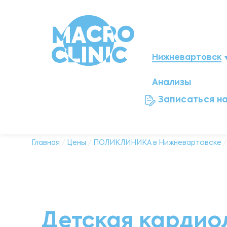
Нижневартовск
Анализы
Мегион
Записаться н
Ноябрьск
Нефтеюганск
Главная
/
Цены
/
ПОЛИКЛИНИКА в Нижневартовске
/
Ханты-Мансийск
Новый Уренгой
Детская кардио
Сургут