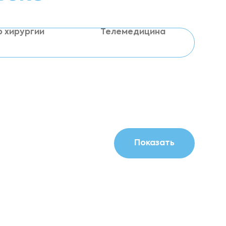
р хирургии
Телемедицина