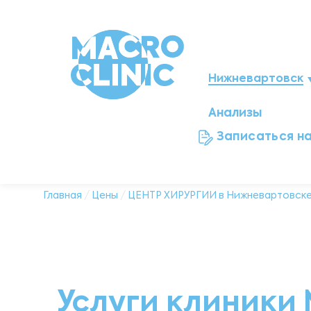
Нижневартовск
Анализы
Мегион
Записаться н
Ноябрьск
Нефтеюганск
Главная
/
Цены
/
ЦЕНТР ХИРУРГИИ в Нижневартовск
Ханты-Мансийск
Новый Уренгой
Услуги клиники 
Сургут