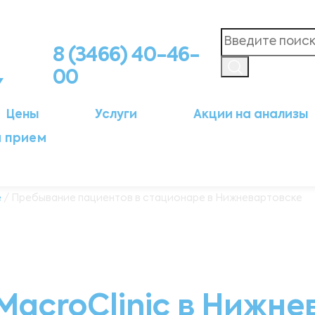
8 (3466) 40-46-
00
Цены
Услуги
Акции на анализы
а прием
е
/ Пребывание пациентов в стационаре в Нижневартовске
MacroClinic в Нижне