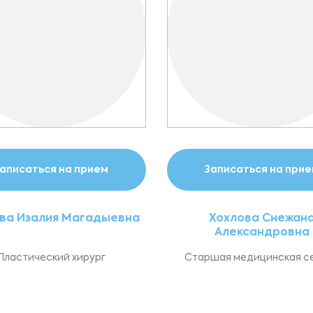
аписаться на прием
Записаться на при
ва Изалия Магадыевна
Хохлова Снежан
Александровна
Пластический хирург
Старшая медицинская с