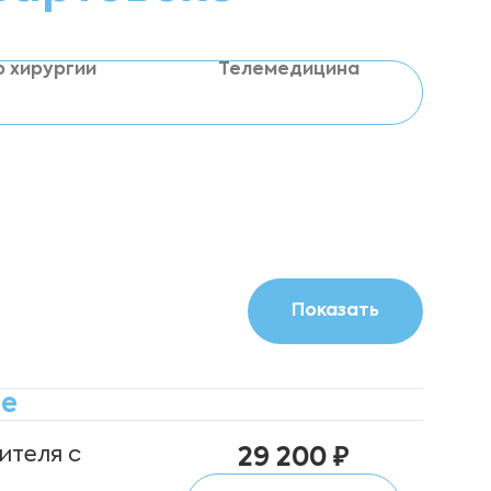
р хирургии
Телемедицина
ре
ителя с
29 200 ₽