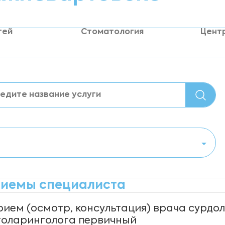
тей
Стоматология
Цент
иемы специалиста
рием (осмотр, консультация) врача сурдо
толаринголога первичный