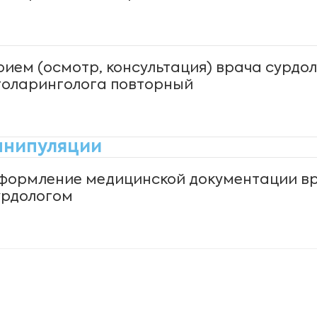
рием (осмотр, консультация) врача сурдо
толаринголога повторный
нипуляции
формление медицинской документации в
урдологом