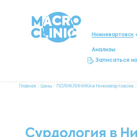
Нижневартовск
Анализы
Мегион
Записаться н
Ноябрьск
Нефтеюганск
Главная
/
Цены
/
ПОЛИКЛИНИКА в Нижневартовске
/
Ханты-Мансийск
Новый Уренгой
Сурдология в Н
Сургут