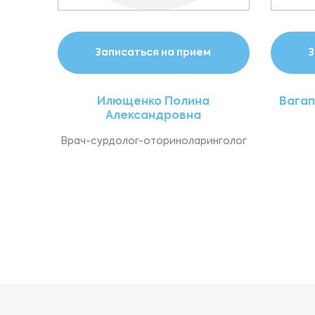
Терапия
Записаться на прием
З
Травматология-ортопедия
Илющенко Полина
Вагап
Трансфузиология
Александровна
Врач-сурдолог-оториноларинголог
Урология
Хирургия
Эндокринология