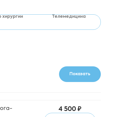
р хирургии
Телемедицина
лога-
4 500 ₽