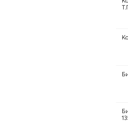
К
Т.Г
Терапия
Травматология-ортопедия
К
Трансфузиология
Урология
Хирургия
Б
Эндокринология
Б
13