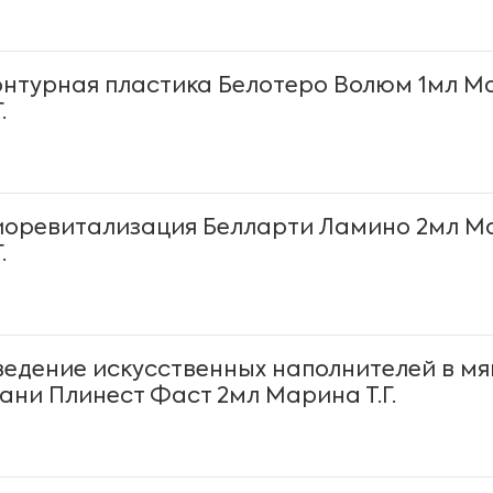
онтурная пластика Белотеро Волюм 1мл М
.
иоревитализация Белларти Ламино 2мл М
.
ведение искусственных наполнителей в мя
кани Плинест Фаст 2мл Марина Т.Г.