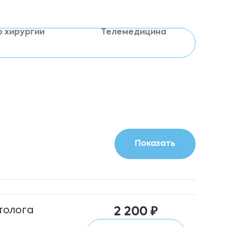
р хирургии
Телемедицина
толога
2 200 ₽