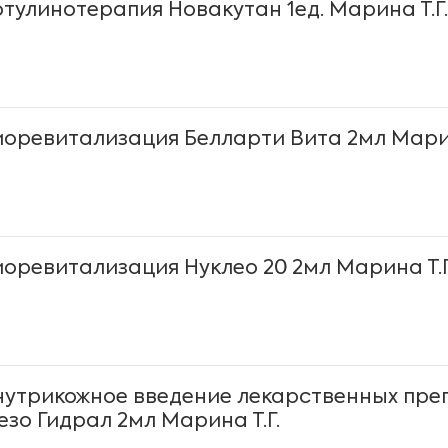
отулинотерапия Новакутан 1ед. Марина Т.Г.
иоревитализация Белларти Вита 2мл Марин
иоревитализация Нуклео 20 2мл Марина Т.Г
нутрикожное введение лекарственных пре
езо Гидрал 2мл Марина Т.Г.