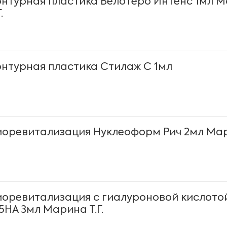
онтурная пластика Белотеро Интенс 1мл 
.
онтурная пластика Стилаж С 1мл
иоревитализация Нуклеоформ Рич 2мл Мари
иоревитализация с гиалуроновой кислото
5HA 3мл Марина Т.Г.