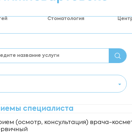
тей
Стоматология
Цент
иемы специалиста
рием (осмотр, консультация) врача-косме
ервичный