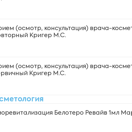
рием (осмотр, консультация) врача-косме
овторный Кригер М.С.
рием (осмотр, консультация) врача-косме
ервичный Кригер М.С.
сметология
иоревитализация Белотеро Ревайв 1мл Мар