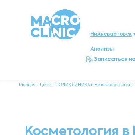
Нижневартовск
Анализы
Мегион
Записаться н
Ноябрьск
Нефтеюганск
Главная
/
Цены
/
ПОЛИКЛИНИКА в Нижневартовске
/
Ханты-Мансийск
Новый Уренгой
Косметология в
Сургут