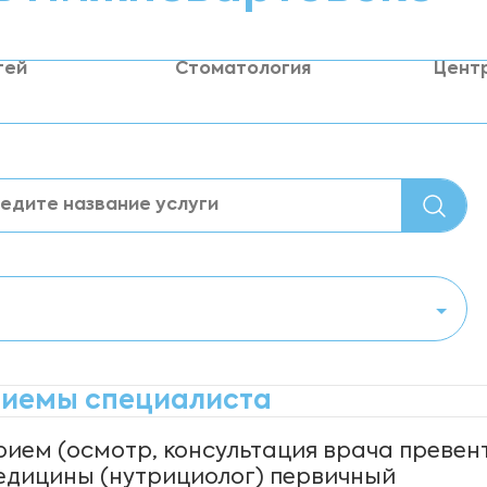
тей
Стоматология
Цент
иемы специалиста
рием (осмотр, консультация врача превен
едицины (нутрициолог) первичный