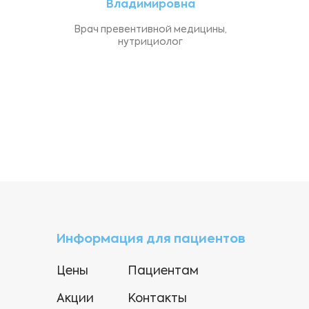
Владимировна
Врач превентивной медицины,
Терапия
нутрициолог
Травматология-ортопедия
Трансфузиология
Урология
Хирургия
Эндокринология
Информация для пациентов
Цены
Пациентам
Акции
Контакты