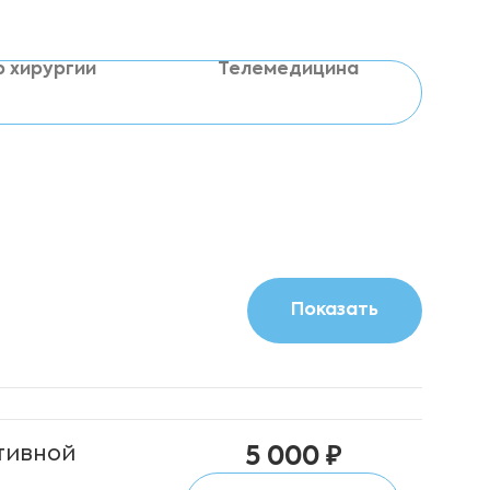
р хирургии
Телемедицина
тивной
5 000 ₽