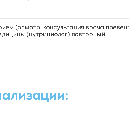
рием (осмотр, консультация врача превен
едицины (нутрициолог) повторный
иализации: