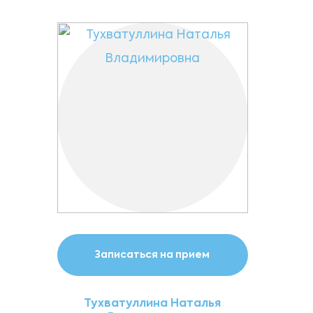
Онкология
Остеопатия
Оториноларингология
Офтальмология
Пластическая хирургия
Процедурный кабинет
Психиатрия
Записаться на прием
Пульмонология
Тухватуллина Наталья
Сурдология