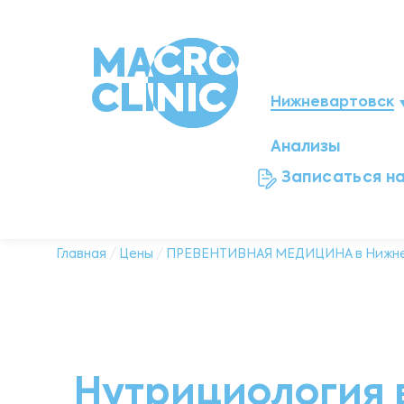
Нижневартовск
Анализы
Мегион
Записаться н
Ноябрьск
Нефтеюганск
Главная
/
Цены
/
ПРЕВЕНТИВНАЯ МЕДИЦИНА в Нижне
Ханты-Мансийск
Новый Уренгой
Нутрициология 
Сургут